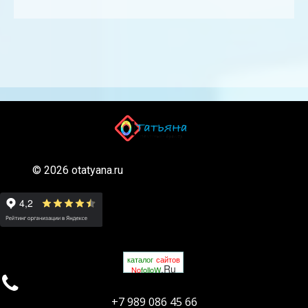
© 2026 otatyana.ru
каталог
сайтов
.Ru
No
folloW

+7 989 086 45 66