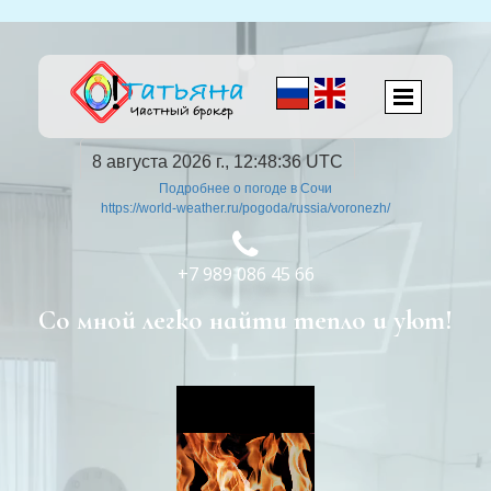
8 августа 2026 г., 12:48:37 UTC
Подробнее о погоде в Сочи
https://world-weather.ru/pogoda/russia/voronezh/

+7 989 086 45 66
Со мной легко найти тепло и уют!