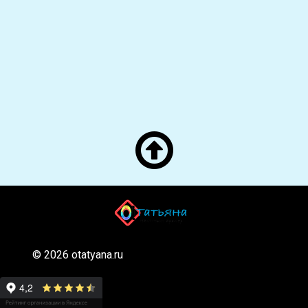

О! Татьяна! — Яндекс
">
© 2026 otatyana.ru