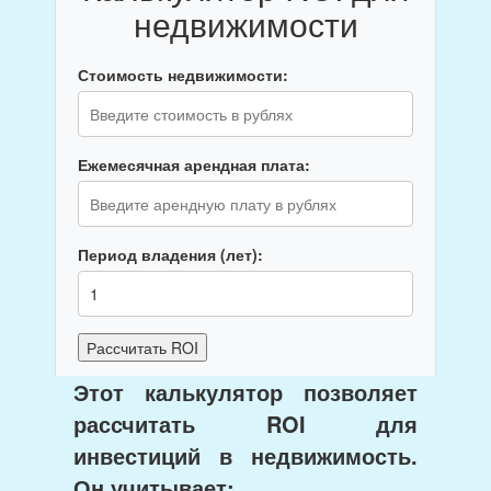
недвижимости
Стоимость недвижимости:
Ежемесячная арендная плата:
Период владения (лет):
Рассчитать ROI
Этот калькулятор позволяет
ROI:
0
%
рассчитать ROI для
Общий доход за период:
0
руб.
инвестиций в недвижимость.
Чистый доход:
0
руб.
Он учитывает: