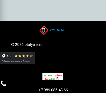
© 2026 otatyana.ru
каталог
сайтов
.Ru
No
folloW

+7 989 086 45 66