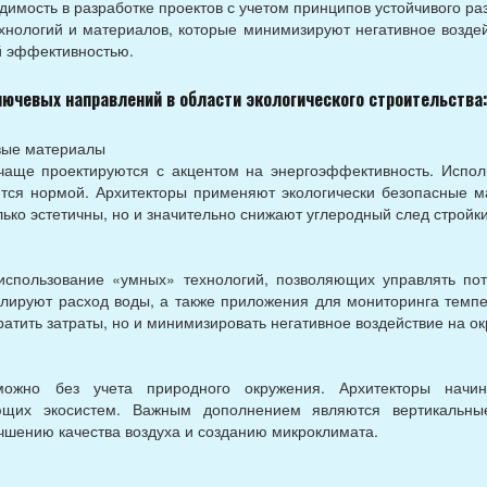
димость в разработке проектов с учетом принципов устойчивого ра
хнологий и материалов, которые минимизируют негативное воздей
й эффективностью.
ючевых направлений в области экологического строительства
ивые материалы
чаще проектируются с акцентом на энергоэффективность. Испол
ится нормой. Архитекторы применяют экологически безопасные м
лько эстетичны, но и значительно снижают углеродный след стройки
использование «умных» технологий, позволяющих управлять по
лируют расход воды, а также приложения для мониторинга темпе
ратить затраты, но и минимизировать негативное воздействие на 
зможно без учета природного окружения. Архитекторы начи
ющих экосистем. Важным дополнением являются вертикальн
чшению качества воздуха и созданию микроклимата.