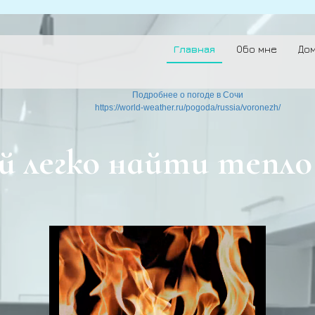
Главная
Обо мне
До
Подробнее о погоде в Сочи
https://world-weather.ru/pogoda/russia/voronezh/
й легко найти тепло