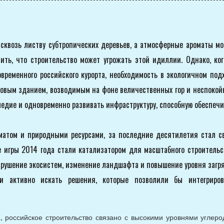
сквозь листву субтропических деревьев, а атмосферные ароматы мо
ть, что строительство может угрожать этой идиллии. Однако, когд
временного российского курорта, необходимость в экологичном под
овым зданием, возводимым на фоне величественных гор и неспокойно
ледие и одновременно развивать инфраструктуру, способную обеспеч
матом и природными ресурсами, за последние десятилетия стал с
 игры 2014 года стали катализатором для масштабного строительст
зрушение экосистем, изменение ландшафта и повышение уровня загря
и активно искать решения, которые позволили бы интегриров
а, российское строительство связано с высокими уровнями углер