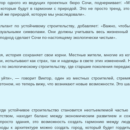
тор одного из ведущих проектных бюро Сочи, подчеркивает: «
, которые будут в гармонии с природой. Это не просто тренд, э
ой же природой, которую мы унаследовали».
ультант по устойчивому строительству, добавляет: «Важно, чтоб
зуальными символами. Они должны учитывать весь жизненный 
 подход сделает Сочи по-настоящему экологически чистым».
я, история сохраняет свои корни. Местные жители, многие из ко
, испытывают как страх, так и надежды в свете этих изменений. 
ы по экологическому строительству, где старшие поколения переда
уйти», — говорит Виктор, один из местных строителей, стрем
бетоном, но теперь вижу, что возникают новые возможности. Это ша
где устойчивое строительство становится неотъемлемой частью 
тством, находит баланс между экономическим развитием и с
росто здания, это возможность создать гармонию между люд
ходы к архитектуре можно создать город, который будет гордит